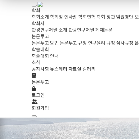
학회
학회소개
학회장 인사말
학회연혁
학회 정관
임원명단
오
학회지
관광연구저널 소개
관광연구저널 게재논문
논문투고
논문투고 방법
논문투고 규정
연구윤리 규정
심사규정
온
학술대회
학술대회 안내
소식
공지사항
뉴스레터
자료실
갤러리
논문투고
로그인
회원가입