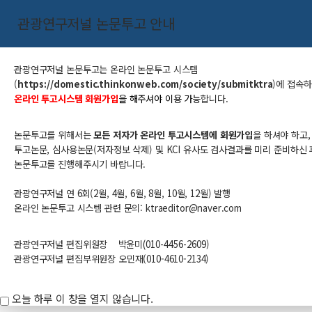
관광연구저널 논문투고 안내
관광연구저널 논문투고는
온라인 논문투고 시스템
(
https://domestic.thinkonweb.com/society/submitktra
​)
에 접속
온라인 투고시스템 회원가입
을 해주셔야 이용 가능
합니다.
논문투고를 위해서는
모든 저자가 온라인 투고시스템에 회원가입
을 하셔야 하고,
투고논문, 심사용논문(저자정보 삭제) 및 KCI 유사도 검사결과를 미리 준비하신 
논문투고를 진행해주시기 바랍니다.
관광연구저널 연 6회(2월, 4월, 6월, 8월, 10월, 12월) 발행
온라인 논문투고 시스템 관련 문의: ktraeditor@naver.com​
관광연구저널 편집위원장
박윤미
(010-
4456-
2609
)
관광연구저널 편집부위원장 오민재(010-4610-2134)
오늘 하루 이 창을 열지 않습니다.