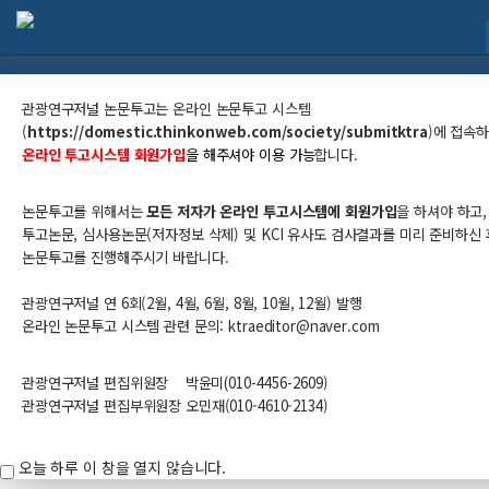
관광연구저널 논문투고 안내
관광연구저널 논문투고는
온라인 논문투고 시스템
(
https://domestic.thinkonweb.com/society/submitktra
​)
에 접속
온라인 투고시스템 회원가입
을 해주셔야 이용 가능
합니다.
논문투고를 위해서는
모든 저자가 온라인 투고시스템에 회원가입
을 하셔야 하고,
투고논문, 심사용논문(저자정보 삭제) 및 KCI 유사도 검사결과를 미리 준비하신 
논문투고를 진행해주시기 바랍니다.
관광연구저널 연 6회(2월, 4월, 6월, 8월, 10월, 12월) 발행
온라인 논문투고 시스템 관련 문의: ktraeditor@naver.com​
관광연구저널 편집위원장
박윤미
(010-
4456-
2609
)
관광연구저널 편집부위원장 오민재(010-4610-2134)
오늘 하루 이 창을 열지 않습니다.