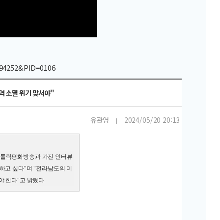
94252&PID=0106
 소멸 위기 맞서야''
유관영
2024/05/20 20:13
|
가톨릭평화방송과 가진 인터뷰
하고 싶다"며 "전라남도의 미
 한다"고 밝혔다.