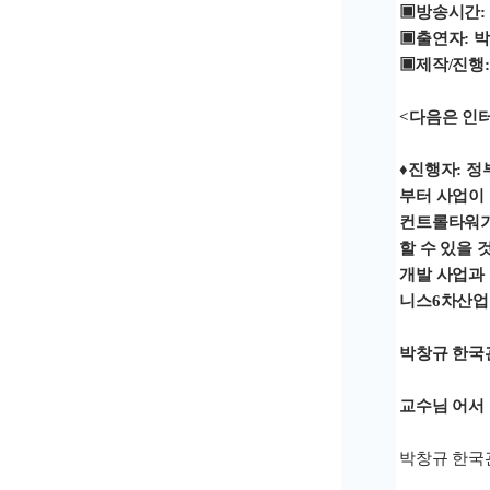
▣방송시간: 20
▣출연자: 
▣제작/진행:
<다음은 인
♦진행자: 
부터 사업이
컨트롤타워가
할 수 있을
개발 사업과
니스6차산업
박창규 한국
교수님 어서
박창규 한국