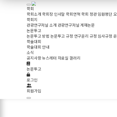
학회
학회소개
학회장 인사말
학회연혁
학회 정관
임원명단
오
학회지
관광연구저널 소개
관광연구저널 게재논문
논문투고
논문투고 방법
논문투고 규정
연구윤리 규정
심사규정
온
학술대회
학술대회 안내
소식
공지사항
뉴스레터
자료실
갤러리
논문투고
로그인
회원가입