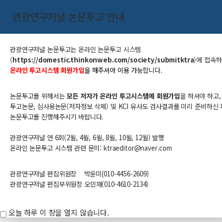
관광연구저널 논문투고 안내
관광연구저널 논문투고는
온라인 논문투고 시스템
(
https://domestic.thinkonweb.com/society/submitktra
​)
에 접속
온라인 투고시스템 회원가입
을 해주셔야 이용 가능
합니다.
논문투고를 위해서는
모든 저자가 온라인 투고시스템에 회원가입
을 하셔야 하고,
투고논문, 심사용논문(저자정보 삭제) 및 KCI 유사도 검사결과를 미리 준비하신 
논문투고를 진행해주시기 바랍니다.
관광연구저널 연 6회(2월, 4월, 6월, 8월, 10월, 12월) 발행
온라인 논문투고 시스템 관련 문의: ktraeditor@naver.com​
관광연구저널 편집위원장
박윤미
(010-
4456-
2609
)
관광연구저널 편집부위원장 오민재(010-4610-2134)
오늘 하루 이 창을 열지 않습니다.