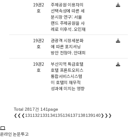
19권2
주제공원 이용자의
호
선택속성에 따른 세
분시장 연구: 서울
랜드 주제공원을 사
례로 이후석․오민재
19권2
관광객 시장세분화
호
에 따른 포지셔닝
방안 전정아․안대희
19권2
부산지역 특급호텔
호
호텔 프론트오피스
통합서비스시스템
이 호텔의 재무적
성과에 미치는 영향
Total 2817건 141page
❮❮
❮
131
132
133
134
135
136
137
138
139
140
❯
❯❯
온라인 논문투고