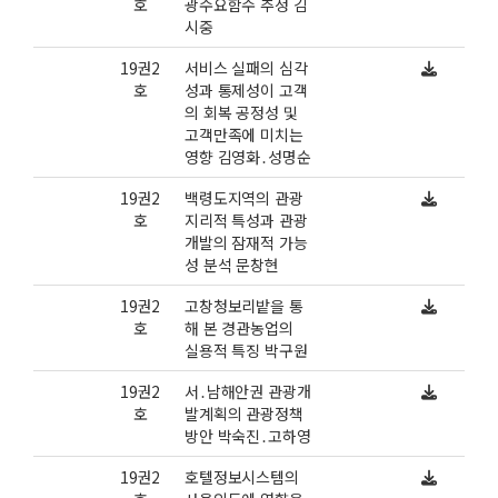
호
광수요함수 추정 김
시중
19권2
서비스 실패의 심각
호
성과 통제성이 고객
의 회복 공정성 및
고객만족에 미치는
영향 김영화․성명순
19권2
백령도지역의 관광
호
지리적 특성과 관광
개발의 잠재적 가능
성 분석 문창현
19권2
고창청보리밭을 통
호
해 본 경관농업의
실용적 특징 박구원
19권2
서․남해안권 관광개
호
발계획의 관광정책
방안 박숙진․고하영
19권2
호텔정보시스템의