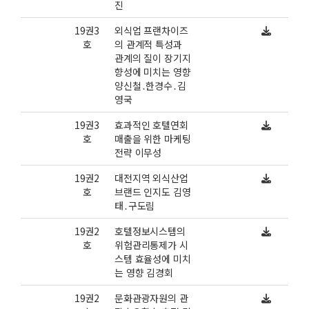
진
19권3
외식업 프랜차이즈
호
의 관계적 특성과
관계의 질이 장기지
향성에 미치는 영향
양신철․한경수․김
영국
19권3
효과적인 호텔연회
호
매출을 위한 마케팅
전략 이무성
19권2
대전지역 외식산업
호
브랜드 인지도 김영
태․구도림
19권2
호텔정보시스템의
호
위험관리통제가 시
스템 효율성에 미치
는 영향 김경회
19권2
문화관광자원의 관