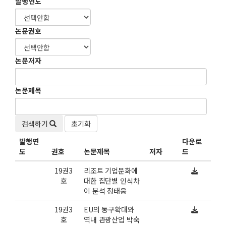
발행연도
논문권호
논문저자
논문제목
검색하기
초기화
발행연
다운로
도
권호
논문제목
저자
드
19권3
리조트 기업문화에
호
대한 집단별 인식차
이 분석 정태웅
19권3
EU의 동구확대와
호
역내 관광산업 박숙