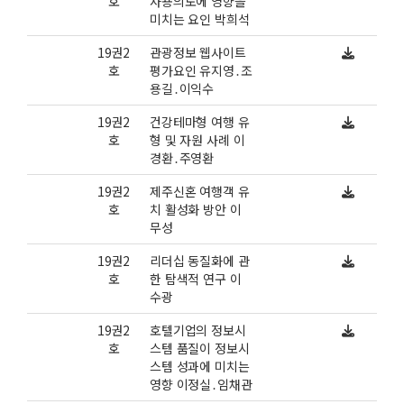
호
사용의도에 영향을
미치는 요인 박희석
19권2
관광정보 웹사이트
호
평가요인 유지영․조
용길․이익수
19권2
건강테마형 여행 유
호
형 및 자원 사례 이
경환․주영환
19권2
제주신혼 여행객 유
호
치 활성화 방안 이
무성
19권2
리더십 동질화에 관
호
한 탐색적 연구 이
수광
19권2
호텔기업의 정보시
호
스템 품질이 정보시
스템 성과에 미치는
영향 이정실․임채관