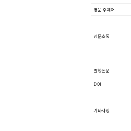
영문 주제어
영문초록
발행논문
DOI
기타사항