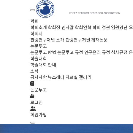
학회
학회소개
학회장 인사말
학회연혁
학회 정관
임원명단
오
학회지
관광연구저널 소개
관광연구저널 게재논문
논문투고
논문투고 방법
논문투고 규정
연구윤리 규정
심사규정
온
학술대회
학술대회 안내
소식
공지사항
뉴스레터
자료실
갤러리
논문투고
로그인
회원가입