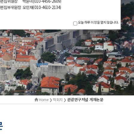
 편집위원장
박윤미
(010-
4456-
2609
)
집부위원장 오민재(010-4610-2134)
오늘 하루 이 창을 열지 않습니다.
관광연구저널 게재논문
Home ❯ 학회지 ❯
문