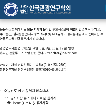
관광연구저널 논문투고 안내
관광연구저널 논문투고는
온라인 논문투고 시스템
(
https://domestic.thinkonweb.com/society/submitktra
​)
에 접속하여
온라인 투고시스템 회원가입
을 해주셔야 이용 가능
합니다.
논문투고를 위해서는
모든 저자가 온라인 투고시스템에 회원가입
을 하셔야 하고,
투고논문, 심사용논문(저자정보 삭제) 및 KCI 유사도 검사결과를 미리 준비하신 후
논문투고를 진행해주시기 바랍니다.
관광연구저널 연 6회(2월, 4월, 6월, 8월, 10월, 12월) 발행
온라인 논문투고 시스템 관련 문의: ktraeditor@naver.com​
관광연구저널 편집위원장
박윤미
(010-
4456-
2609
)
관광연구저널 편집부위원장 오민재(010-4610-2134)
오늘 하루 이 창을 열지 않습니다.
소식
공지사항
뉴스레터
자료실
갤러리
Home ❯ 소식 ❯
공지사항