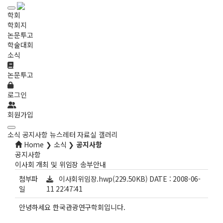
학회
학회지
논문투고
학술대회
소식
논문투고
로그인
회원가입
소식
공지사항
뉴스레터
자료실
갤러리
Home ❯ 소식 ❯
공지사항
공지사항
이사회 개최 및 위임장 송부안내
첨부파
이사회위임장.hwp(229.50KB)
DATE : 2008-06-
일
11 22:47:41
안녕하세요 한국관광연구학회입니다.