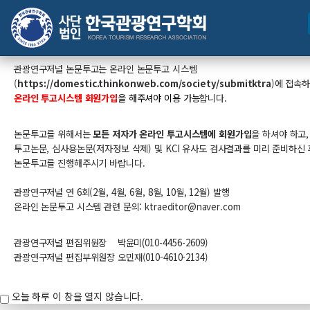
관광연구저널 논문투고 안내
관광연구저널 논문투고는
온라인 논문투고 시스템
(
https://domestic.thinkonweb.com/society/submitktra
​)
에 접속
온라인 투고시스템 회원가입
을 해주셔야 이용 가능
합니다.
논문투고를 위해서는
모든 저자가 온라인 투고시스템에 회원가입
을 하셔야 하고,
투고논문, 심사용논문(저자정보 삭제) 및 KCI 유사도 검사결과를 미리 준비하신 
논문투고를 진행해주시기 바랍니다.
관광연구저널 연 6회(2월, 4월, 6월, 8월, 10월, 12월) 발행
온라인 논문투고 시스템 관련 문의: ktraeditor@naver.com​
관광연구저널 편집위원장
박윤미
(010-
4456-
2609
)
관광연구저널 편집부위원장 오민재(010-4610-2134)
오늘 하루 이 창을 열지 않습니다.