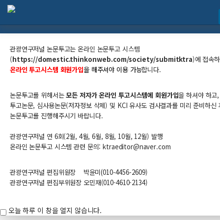
관광연구저널 논문투고 안내
관광연구저널 논문투고는
온라인 논문투고 시스템
(
https://domestic.thinkonweb.com/society/submitktra
​)
에 접속
온라인 투고시스템 회원가입
을 해주셔야 이용 가능
합니다.
논문투고를 위해서는
모든 저자가 온라인 투고시스템에 회원가입
을 하셔야 하고,
투고논문, 심사용논문(저자정보 삭제) 및 KCI 유사도 검사결과를 미리 준비하신 
논문투고를 진행해주시기 바랍니다.
관광연구저널 연 6회(2월, 4월, 6월, 8월, 10월, 12월) 발행
온라인 논문투고 시스템 관련 문의: ktraeditor@naver.com​
관광연구저널 편집위원장
박윤미
(010-
4456-
2609
)
관광연구저널 편집부위원장 오민재(010-4610-2134)
오늘 하루 이 창을 열지 않습니다.