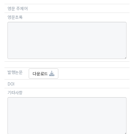
영문 주제어
영문초록
발행논문
다운로드
DOI
기타사항