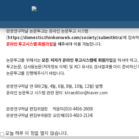
관광연구저널 논문투고 안내
관광연구저널 논문투고는
온라인 논문투고 시스템
(
https://domestic.thinkonweb.com/society/submitktra
​)
에 접속
온라인 투고시스템 회원가입
을 해주셔야 이용 가능
합니다.
논문투고를 위해서는
모든 저자가 온라인 투고시스템에 회원가입
을 하셔야 하고,
투고논문, 심사용논문(저자정보 삭제) 및 KCI 유사도 검사결과를 미리 준비하신 
논문투고를 진행해주시기 바랍니다.
관광연구저널 연 6회(2월, 4월, 6월, 8월, 10월, 12월) 발행
온라인 논문투고 시스템 관련 문의: ktraeditor@naver.com​
관광연구저널 편집위원장
박윤미
(010-
4456-
2609
)
관광연구저널 편집부위원장 오민재(010-4610-2134)
오늘 하루 이 창을 열지 않습니다.