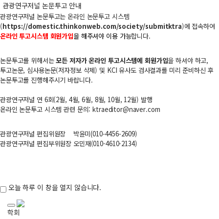
관광연구저널 논문투고 안내
관광연구저널 논문투고는
온라인 논문투고 시스템
(
https://domestic.thinkonweb.com/society/submitktra
​)
에 접속하여
온라인 투고시스템 회원가입
을 해주셔야 이용 가능
합니다.
논문투고를 위해서는
모든 저자가 온라인 투고시스템에 회원가입
을 하셔야 하고,
투고논문, 심사용논문(저자정보 삭제) 및 KCI 유사도 검사결과를 미리 준비하신 후
논문투고를 진행해주시기 바랍니다.
관광연구저널 연 6회(2월, 4월, 6월, 8월, 10월, 12월) 발행
온라인 논문투고 시스템 관련 문의: ktraeditor@naver.com​
관광연구저널 편집위원장
박윤미
(010-
4456-
2609
)
관광연구저널 편집부위원장 오민재(010-4610-2134)
오늘 하루 이 창을 열지 않습니다.
학회