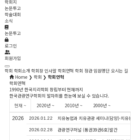
학회지
논문투고
학술대회
소식
논문투고
로그인
회원가입
학회
학회소개
학회장 인사말
학회연혁
학회 정관
임원명단
오시는 길
Home ❯ 학회 ❯
학회연혁
학회연혁
1990년 한국지리학회 창립부터 현재까지
한국관광연구학회의 발자취를 한눈에 보실 수 있습니다.
현재 ~
2020년 ~
2010년 ~
2000년 ~
치유농업과 치유관광 세미나(담양)-치유농업 
2026
2026.01.22
관광연구저널 (통권39권6호)발간
2026.02.28