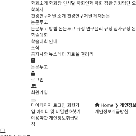
학회소개
학회장 인사말
학회연혁
학회 정관
임원명단
오
학회지
관광연구저널 소개
관광연구저널 게재논문
논문투고
논문투고 방법
논문투고 규정
연구윤리 규정
심사규정
온
학술대회
학술대회 안내
소식
공지사항
뉴스레터
자료실
갤러리
논문투고
로그인
회원가입
마이페이지
로그인
회원가
Home ❯
개인정
입
아이디 및 비밀번호찾기
개인정보취급방침
이용약관
개인정보취급방
침