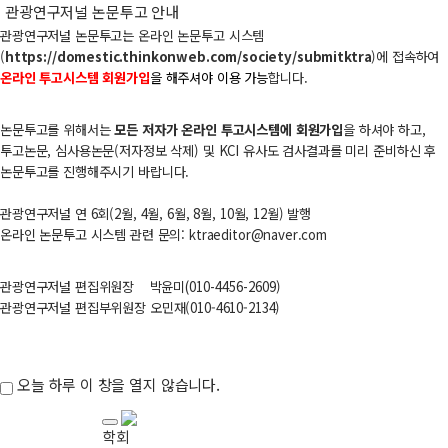
관광연구저널 논문투고 안내
관광연구저널 논문투고는
온라인 논문투고 시스템
(
https://domestic.thinkonweb.com/society/submitktra
​)
에 접속하여
온라인 투고시스템 회원가입
을 해주셔야 이용 가능
합니다.
논문투고를 위해서는
모든 저자가 온라인 투고시스템에 회원가입
을 하셔야 하고,
투고논문, 심사용논문(저자정보 삭제) 및 KCI 유사도 검사결과를 미리 준비하신 후
논문투고를 진행해주시기 바랍니다.
관광연구저널 연 6회(2월, 4월, 6월, 8월, 10월, 12월) 발행
온라인 논문투고 시스템 관련 문의: ktraeditor@naver.com​
관광연구저널 편집위원장
박윤미
(010-
4456-
2609
)
관광연구저널 편집부위원장 오민재(010-4610-2134)
오늘 하루 이 창을 열지 않습니다.
학회